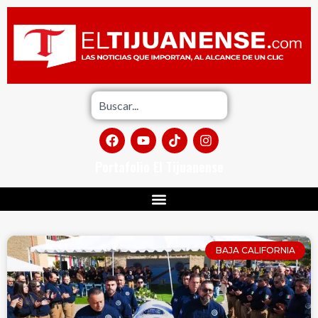
Portafolio El Tijuanense
BAJA CALIFORNIA