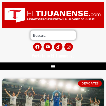
Portafolio El Tijuanense
DEPORTES