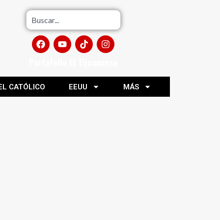
Portafolio El Tijuanense
EL CATÓLICO
EEUU
MÁS