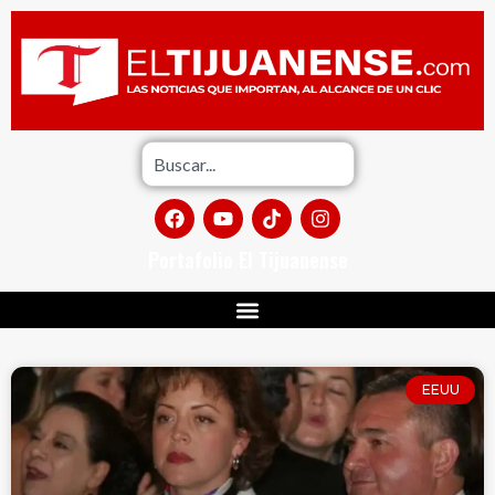
Portafolio El Tijuanense
EEUU