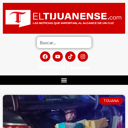
Portafolio El Tijuanense
TIJUANA