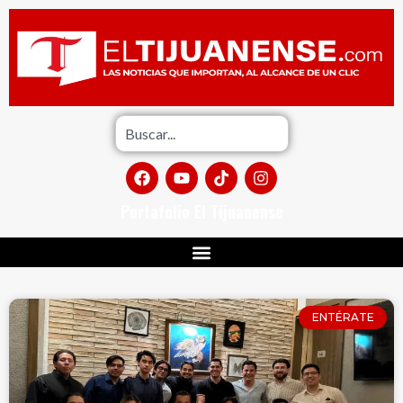
Portafolio El Tijuanense
ENTÉRATE