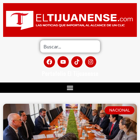
Portafolio El Tijuanense
NACIONAL