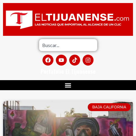
Portafolio El Tijuanense
BAJA CALIFORNIA