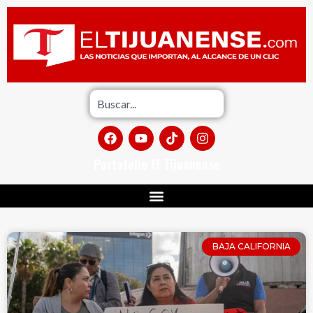
Portafolio El Tijuanense
BAJA CALIFORNIA