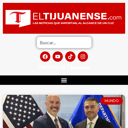
Portafolio El Tijuanense
MUNDO