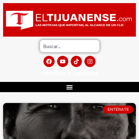
Portafolio El Tijuanense
ENTÉRATE