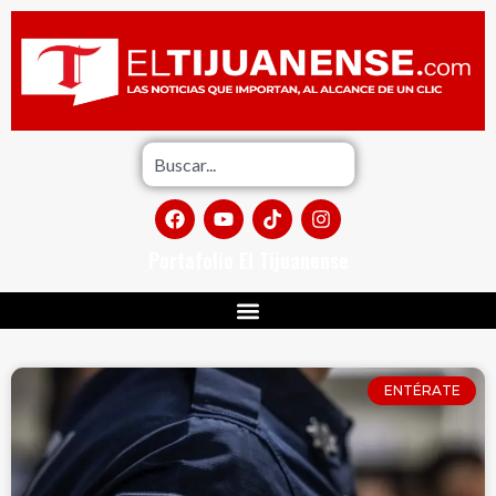
Portafolio El Tijuanense
ENTÉRATE