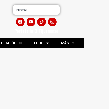
Portafolio El Tijuanense
EL CATÓLICO
EEUU
MÁS