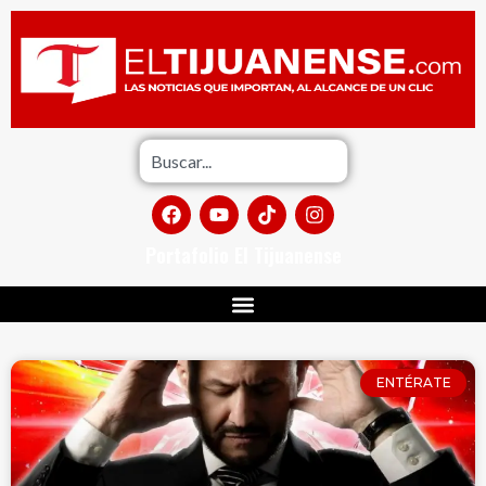
Portafolio El Tijuanense
ENTÉRATE