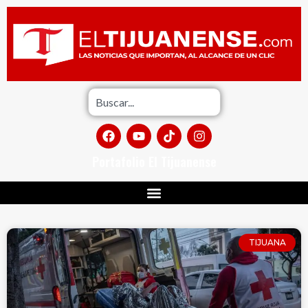
Portafolio El Tijuanense
TIJUANA