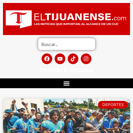
Portafolio El Tijuanense
DEPORTES