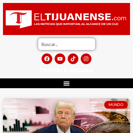
Portafolio El Tijuanense
MUNDO