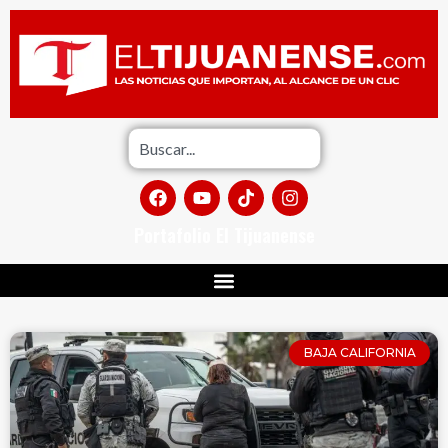
Portafolio El Tijuanense
BAJA CALIFORNIA