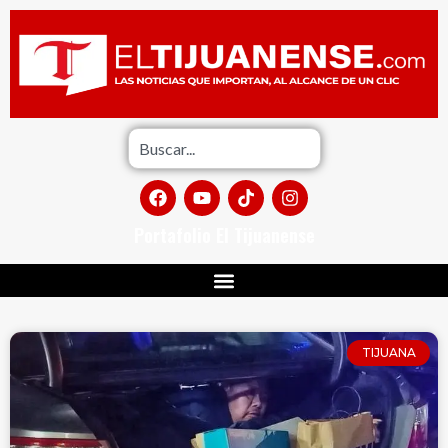
Portafolio El Tijuanense
TIJUANA