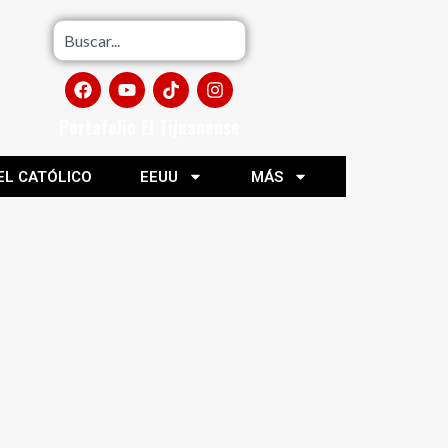
Portafolio El Tijuanense
EL CATÓLICO
EEUU
MÁS