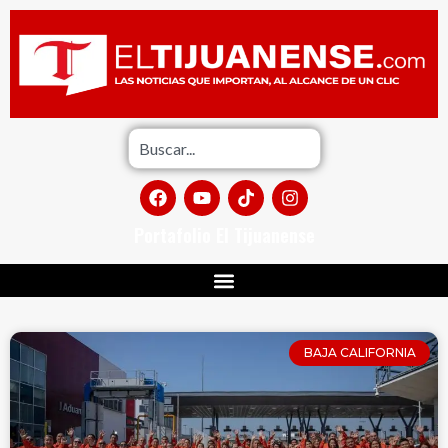
Portafolio El Tijuanense
BAJA CALIFORNIA