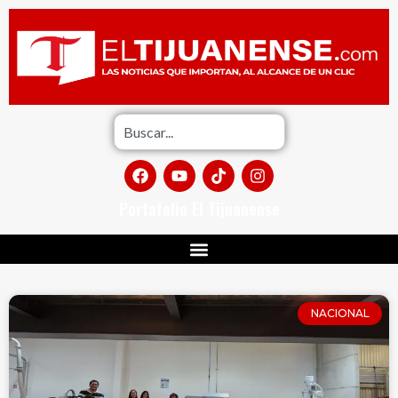
Portafolio El Tijuanense
NACIONAL