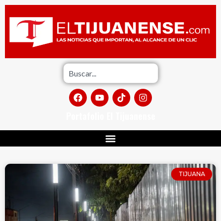
Portafolio El Tijuanense
TIJUANA