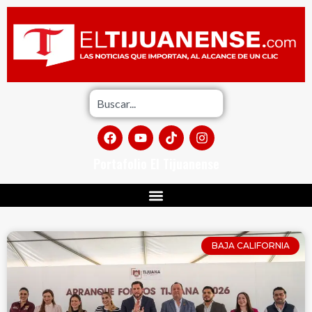
Portafolio El Tijuanense
BAJA CALIFORNIA