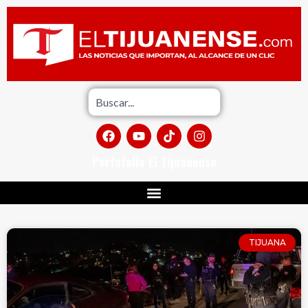
Portafolio El Tijuanense
TIJUANA