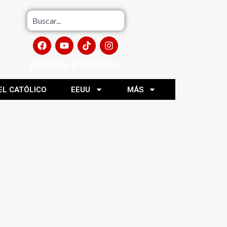
Portafolio El Tijuanense
EL CATÓLICO
EEUU
MÁS