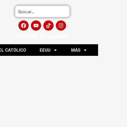
Portafolio El Tijuanense
EL CATÓLICO
EEUU
MÁS