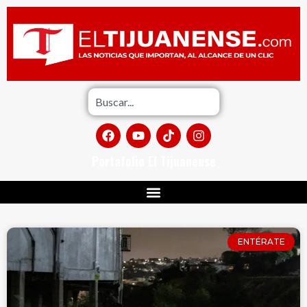
Portafolio El Tijuanense
ENTÉRATE