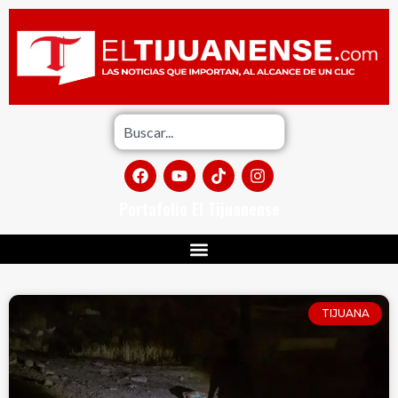
Portafolio El Tijuanense
TIJUANA