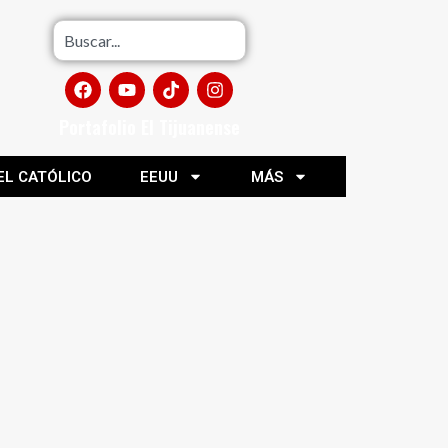
Portafolio El Tijuanense
EL CATÓLICO
EEUU
MÁS