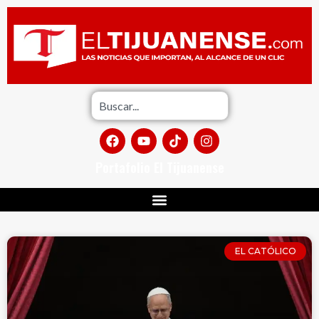
Portafolio El Tijuanense
EL CATÓLICO