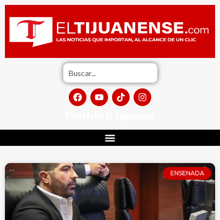
Portafolio El Tijuanense
ENSENADA