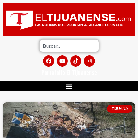
Portafolio El Tijuanense
TIJUANA