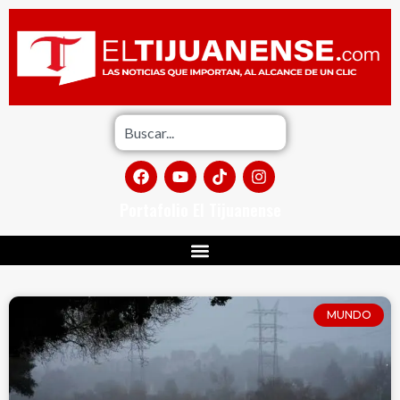
Portafolio El Tijuanense
MUNDO