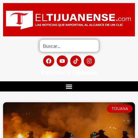
Portafolio El Tijuanense
TIJUANA