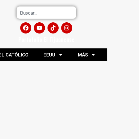
Portafolio El Tijuanense
EL CATÓLICO
EEUU
MÁS