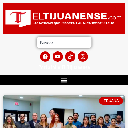
Portafolio El Tijuanense
TIJUANA