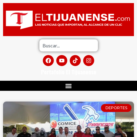
Portafolio El Tijuanense
DEPORTES