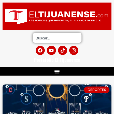
Portafolio El Tijuanense
DEPORTES