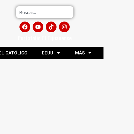
Portafolio El Tijuanense
EL CATÓLICO
EEUU
MÁS