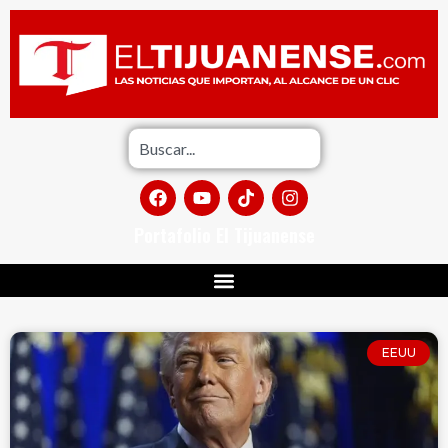
Portafolio El Tijuanense
EEUU