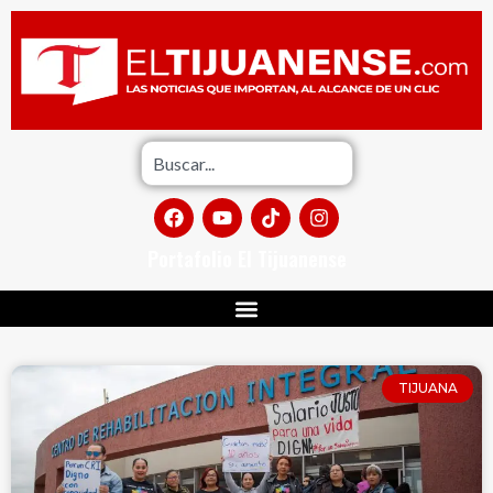
Portafolio El Tijuanense
TIJUANA