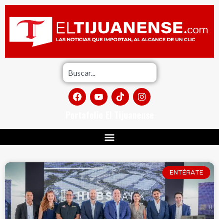
Portafolio El Tijuanense
ENTÉRATE