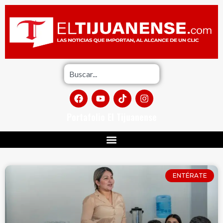
Portafolio El Tijuanense
ENTÉRATE