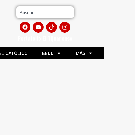
Portafolio El Tijuanense
EL CATÓLICO
EEUU
MÁS