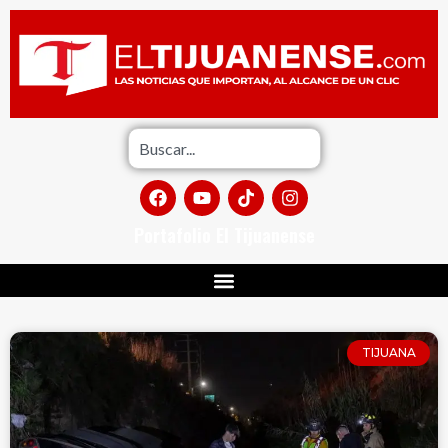
Portafolio El Tijuanense
TIJUANA