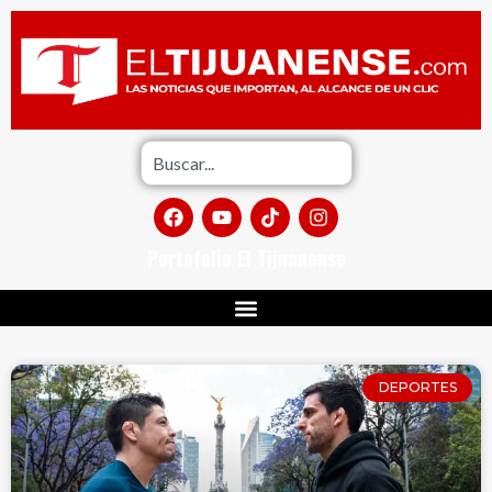
Portafolio El Tijuanense
DEPORTES