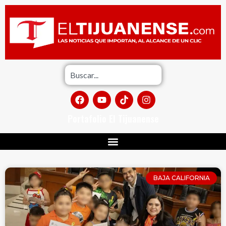
Portafolio El Tijuanense
BAJA CALIFORNIA