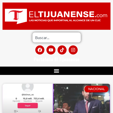
Portafolio El Tijuanense
NACIONAL