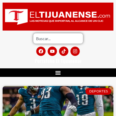
Portafolio El Tijuanense
DEPORTES